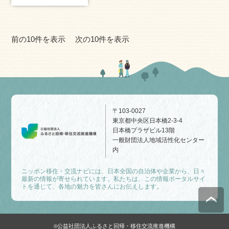
前の10件を表示
次の10件を表示
〒103-0027
東京都中央区日本橋2-3-4
日本橋プラザビル13階
一般財団法人地域活性化センター
内
ニッポン移住・交流ナビには、日本全国の自治体や企業から、日々
最新の情報が寄せられています。私たちは、この情報ポータルサイ
トを通じて、各地の魅力を皆さんにお伝えします。
公益社団法人ふるさと回帰・移住交流推進機構
©