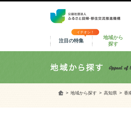
イチオシ！
地域から
注目の特集
探す
ホーム
地域から探す
高知県
香