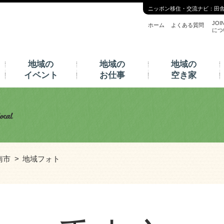
ニッポン移住・交流ナビ：田
JOI
ホーム
よくある質問
につ
地域の
地域の
地域の
イベント
お仕事
空き家
南市
地域フォト