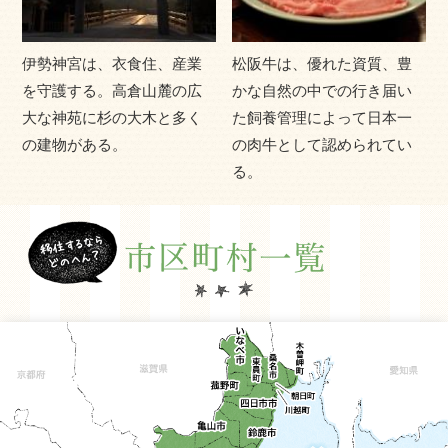
宮、松尾芭蕉の故郷として知られる伊賀上野、世界遺産
の熊野古道など、全国から多くの方々が来られます。三
伊勢神宮は、衣食住、産業
松阪牛は、優れた資質、豊
重県の魅力とは、日本の魅力を再発見することなのかも
を守護する。高倉山麓の広
かな自然の中での行き届い
しれません。
大な神苑に杉の大木と多く
た飼養管理によって日本一
三重県の移住関連情報を掲載している「美し国みえ 移住
の建物がある。
の肉牛として認められてい
ポータルサイト」はこちらから。
る。
http://www.ijyu.pref.mie.lg.jp/