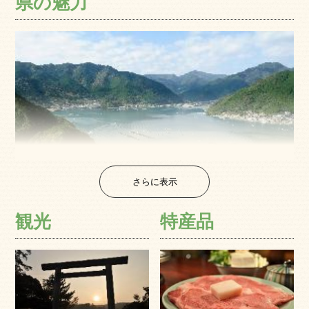
県の魅力
さらに表示
観光
特産品
南北に非常に細長い地形をしている三重県は、地形も
変化に富んでおり、伊勢平野をはじめとする平野部か
ら、山脈、高原、盆地、と地域によって様々な表情を持
っています。観光の名所としては、日本の歴史と縁が深
いものが多く、日本人の心のふるさとと言われる伊勢神