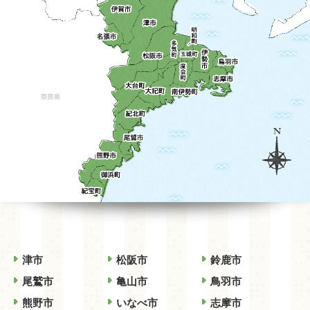
津市
松阪市
鈴鹿市
尾鷲市
亀山市
鳥羽市
熊野市
いなべ市
志摩市