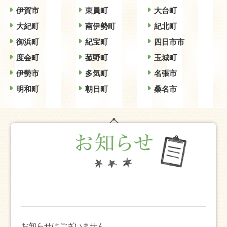
伊賀市
東員町
大台町
大紀町
南伊勢町
紀北町
御浜町
紀宝町
四日市市
度会町
菰野町
玉城町
伊勢市
多気町
名張市
明和町
朝日町
桑名市
お知らせはございません。