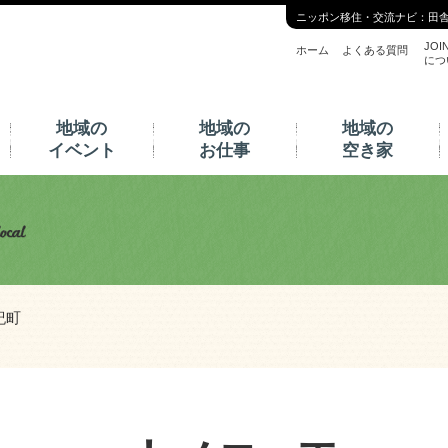
ニッポン移住・交流ナビ：田
JOI
ホーム
よくある質問
につ
地域の
地域の
地域の
イベント
お仕事
空き家
紀町