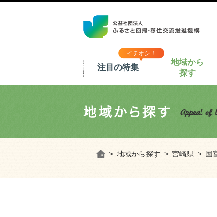
イチオシ！
地域から
注目の特集
探す
ホーム
地域から探す
宮崎県
国