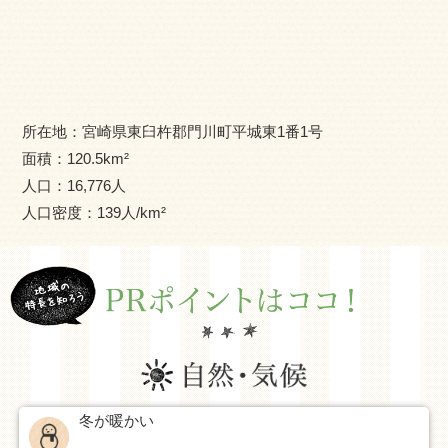
笑顔時間をはじめてみませんか？
【お問合せ】
門川町役場 地域振興課 にぎわい創出係
☎ 0982-63-1140（代表）
所在地：
宮崎県東臼杵郡門川町平城東1番1号
✉ ijyu@town.kadogawa.lg.jp
面積：
120.5
km²
人口：
16,776
人
人口密度：
139
人/km²
冬が暖かい