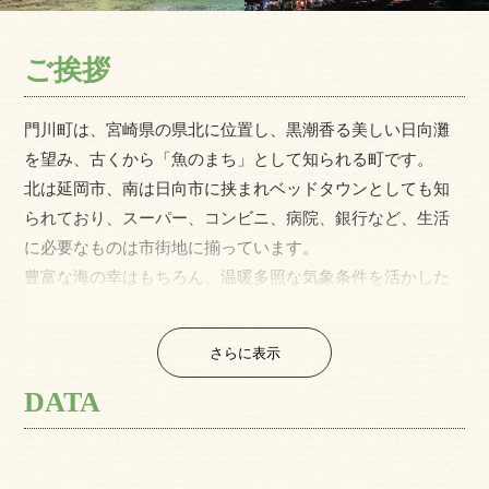
ご挨拶
門川町は、宮崎県の県北に位置し、黒潮香る美しい日向灘
を望み、古くから「魚のまち」として知られる町です。
北は延岡市、南は日向市に挟まれベッドタウンとしても知
られており、スーパー、コンビニ、病院、銀行など、生活
に必要なものは市街地に揃っています。
豊富な海の幸はもちろん、温暖多照な気象条件を活かした
トマトやみかん、自然薯など農産物にも恵まれ、無人島
『乙島』をメインにキャンプや釣り、シーカヤックなどの
さらに表示
アクティビティが盛んで、国の天然記念物カンムリウミス
ズメの日本最大の繁殖地として研究の進む『枇榔島』付近
DATA
ではバードウォッチングも楽しめます。
漁師風情の残る新旧が織り交ざった街並みや文化ととも
に、海山川の大自然をコンパクトに感じられる門川町で、