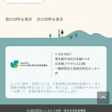
前の10件を表示
次の10件を表示
〒103-0027
東京都中央区日本橋2-3-4
日本橋プラザビル13階
一般財団法人地域活性化センター
内
ニッポン移住・交流ナビには、日本全国の自治体や企業から、日々
最新の情報が寄せられています。私たちは、この情報ポータルサイ
トを通じて、各地の魅力を皆さんにお伝えします。
公益社団法人ふるさと回帰・移住交流推進機構
©