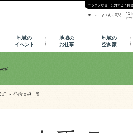
ニッポン移住・交流ナビ：田
JOI
ホーム
よくある質問
につ
地域の
地域の
地域の
イベント
お仕事
空き家
重町
発信情報一覧