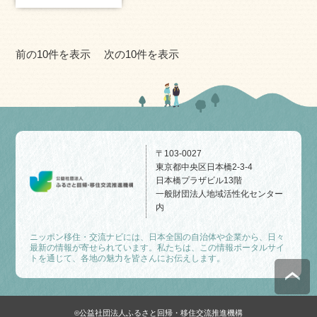
前の10件を表示
次の10件を表示
〒103-0027
東京都中央区日本橋2-3-4
日本橋プラザビル13階
一般財団法人地域活性化センター
内
ニッポン移住・交流ナビには、日本全国の自治体や企業から、日々
最新の情報が寄せられています。私たちは、この情報ポータルサイ
トを通じて、各地の魅力を皆さんにお伝えします。
公益社団法人ふるさと回帰・移住交流推進機構
©