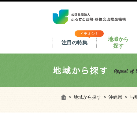
イチオシ！
地域から
注目の特集
探す
ホーム
地域から探す
沖縄県
与