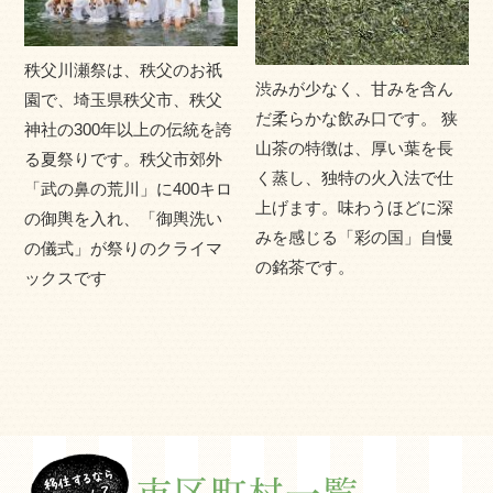
秩父川瀬祭は、秩父のお祇
渋みが少なく、甘みを含ん
園で、埼玉県秩父市、秩父
だ柔らかな飲み口です。 狭
神社の300年以上の伝統を誇
山茶の特徴は、厚い葉を長
る夏祭りです。秩父市郊外
く蒸し、独特の火入法で仕
「武の鼻の荒川」に400キロ
上げます。味わうほどに深
の御輿を入れ、「御輿洗い
みを感じる「彩の国」自慢
の儀式」が祭りのクライマ
の銘茶です。
ックスです