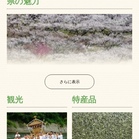
県の魅力
さらに表示
観光
特産品
埼玉県は都心部に隣接しているため、二地域居住や田舎暮
らしといった移住生活のみならず都内への通勤も可能な、
生活には大変便利な地域です。繁華街が栄える街から、歴
史の趣深い地域、自然豊かな景観まで、彩どり豊かな暮ら
しが楽しめるのが魅力です。