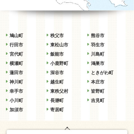
鳩山町
秩父市
熊谷市
行田市
東松山市
羽生市
宮代町
飯能市
川島町
横瀬町
小鹿野町
鴻巣市
蓮田市
深谷市
ときがわ町
神川町
越生町
本庄市
幸手市
東秩父村
皆野町
小川町
長瀞町
吉見町
加須市
寄居町