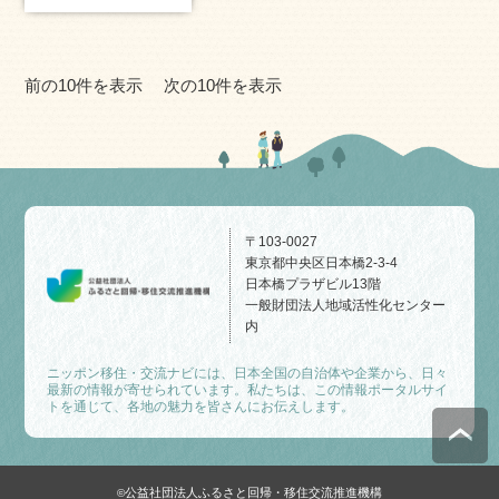
前の10件を表示
次の10件を表示
〒103-0027
東京都中央区日本橋2-3-4
日本橋プラザビル13階
一般財団法人地域活性化センター
内
ニッポン移住・交流ナビには、日本全国の自治体や企業から、日々
最新の情報が寄せられています。私たちは、この情報ポータルサイ
トを通じて、各地の魅力を皆さんにお伝えします。
公益社団法人ふるさと回帰・移住交流推進機構
©