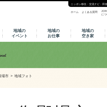
ニッポン移住・交流ナビ：田
JOI
ホーム
よくある質問
につ
地域の
地域の
地域の
イベント
お仕事
空き家
殿場市
地域フォト