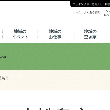
ニッポン移住・交流ナビ：田
JOI
ホーム
よくある質問
につ
地域の
地域の
地域の
イベント
お仕事
空き家
松島市