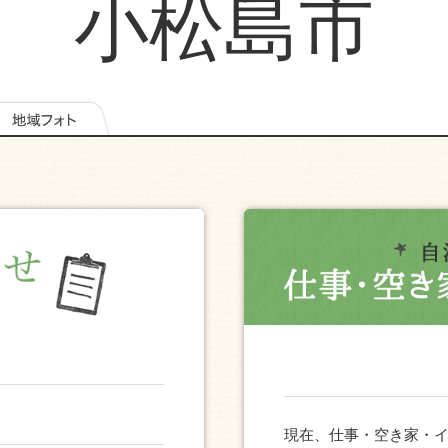
小松島市
現在、仕事・空き家・