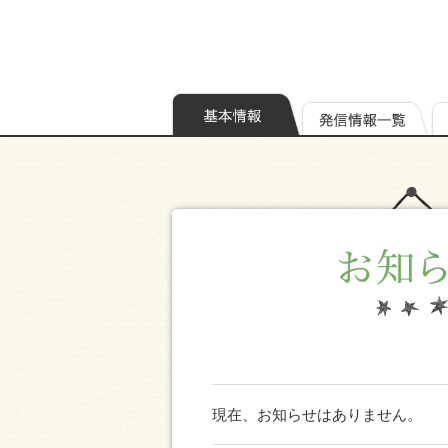
現在、お知らせはありません。