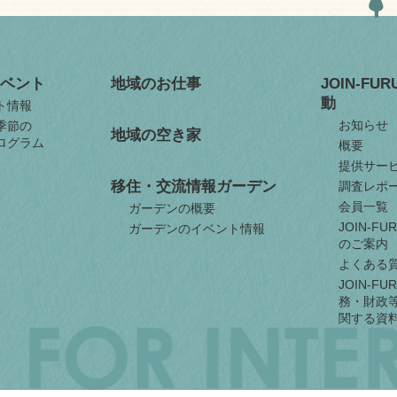
ベント
地域のお仕事
JOIN-FU
動
ト情報
お知らせ
季節の
地域の空き家
ログラム
概要
提供サー
移住・交流情報ガーデン
調査レポ
会員一覧
ガーデンの概要
JOIN-F
ガーデンのイベント情報
のご案内
よくある
JOIN-F
務・財政
関する資