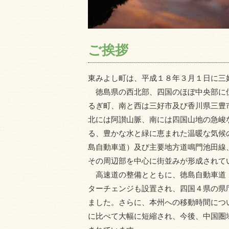
ご挨拶
東みよし町は、平成１８年３月１日に三
徳島県の西北部、四国のほぼ中央部に
るぎ町、南と西は三好市及び香川県三豊
北には阿讃山脈、南には四国山地の急峻
る、豊かな水と緑に恵まれた温暖な気候
島自動車道）及び主要地方道鳴門池田線
その周辺部を中心に街並みが形成されて
高速道の整備とともに、徳島自動車道
ターチェンジも設置され、四国４県の県
ました。さらに、本州への移動時間につ
に比べて大幅に短縮され、今後、中国圏