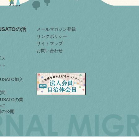
RUSATOの活
メールマガジン登録
リンクポリシー
サイトマップ
お問い合わせ
ビス
ート
URUSATO加入
質問
URUSATOの業
等に
料の公開