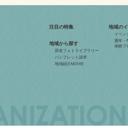
注目の特集
地域のイ
イベン
通年・
地域から探す
体験プ
田舎フォトライブラリー
パンフレット請求
地域紹介MOVIE
JAPAN
ORGANIZATION
FOR
INTERNAL