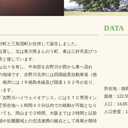
DATA
好町と三加茂町が合併して誕生しました。
位置し、北は香川県まんのう町、東は三好市及びつ
市と接しています。
な山々を有し、中央部を吉野川が西から東へ流れ
の地域です。吉野川北岸には四国縦貫自動車道（徳
、南岸にはＪＲ徳島本線及び国道１９２号が走り、
所在地：
徳
います。
面積：
122.5
「吉野川ハイウェイオアシス」にはＥＴＣ専用イン
人口：
14,65
庁所在地へ１時間４０分以内での移動が可能となり
人口密度：
1
いても、岡山まで２時間、大阪までは３時間と以前
域や近畿圏域との交流連携の拠点として発展が期待