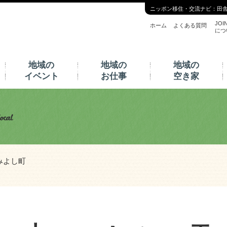
ニッポン移住・交流ナビ：田
JOI
ホーム
よくある質問
につ
地域の
地域の
地域の
イベント
お仕事
空き家
みよし町