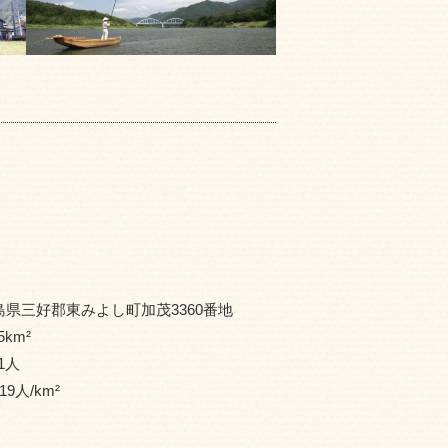
島県三好郡東みよし町加茂3360番地
5
km²
1
人
19
人/km²