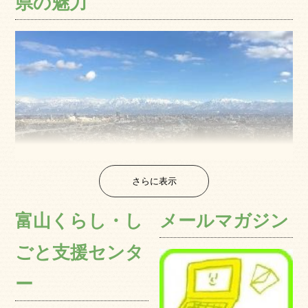
県の魅力
さらに表示
三方を北アルプス立山連峰などの急峻な山岳地帯に囲ま
富山くらし・し
メールマガジン
れ、中央には実り豊かな平野が広がり、富山湾、日本海へ
と開けている富山県では、植生自然度本州一が示すよう
ごと支援センタ
に、美しく豊かな自然環境に恵まれ、四季の移り変わりが
鮮明で、多種多様な動植物が見られます。 また、天然の巨
ー
大なダムともいえる山々からは、一年を通じて豊かできれ