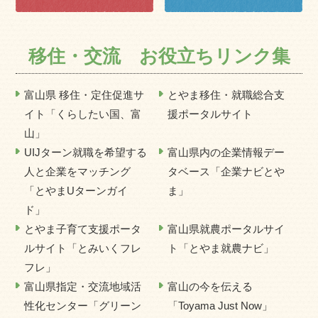
移住・交流 お役立ちリンク集
富山県 移住・定住促進サ
とやま移住・就職総合支
イト「くらしたい国、富
援ポータルサイト
山」
UIJターン就職を希望する
富山県内の企業情報デー
人と企業をマッチング
タベース「企業ナビとや
「とやまUターンガイ
ま」
ド」
とやま子育て支援ポータ
富山県就農ポータルサイ
ルサイト「とみいくフレ
ト「とやま就農ナビ」
フレ」
富山県指定・交流地域活
富山の今を伝える
性化センター「グリーン
「Toyama Just Now」