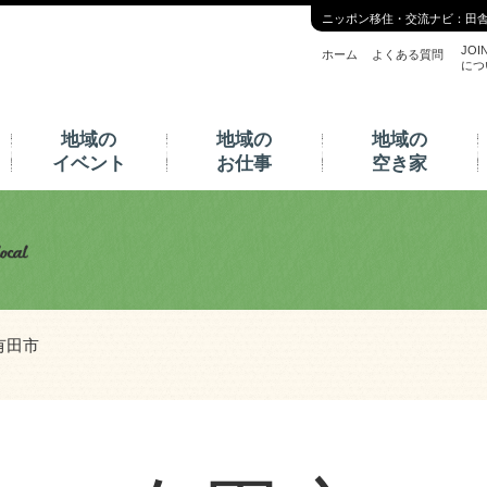
ニッポン移住・交流ナビ：田
JOI
ホーム
よくある質問
につ
地域の
地域の
地域の
イベント
お仕事
空き家
有田市