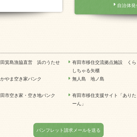
自治体発
有田箕島漁協直営 浜のうたせ
有田市移住交流拠点施設 くら
しちゃる矢櫃
わかやま空き家バンク
無人島 地ノ島
有田市空き家・空き地バンク
有田市移住支援サイト「ありた
ーん」
パンフレット請求メールを送る