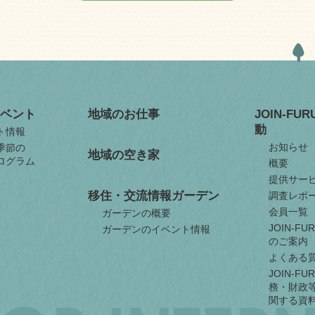
ベント
地域のお仕事
JOIN-FU
動
ト情報
お知らせ
季節の
地域の空き家
ログラム
概要
提供サー
移住・交流情報ガーデン
調査レポ
会員一覧
ガーデンの概要
JOIN-F
ガーデンのイベント情報
のご案内
よくある
JOIN-F
務・財政
関する資