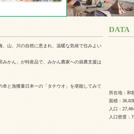
DATA
海、山、川の自然に恵まれ、温暖な気候で住みよい
田みかん」が特産品で、みかん農家への就農支援は
の幸と漁獲量日本一の「タチウオ」を堪能してみて
所在地：
和
面積：
36.83
人口：
27,46
人口密度：
7