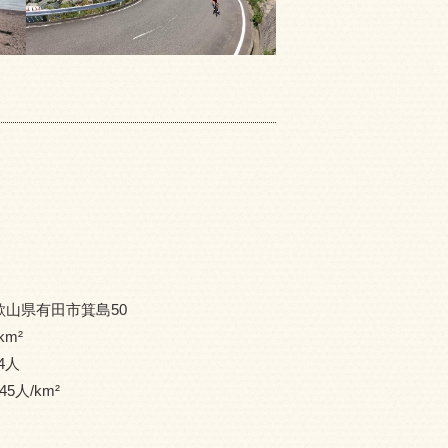
歌山県有田市箕島50
km²
4
人
45
人/km²