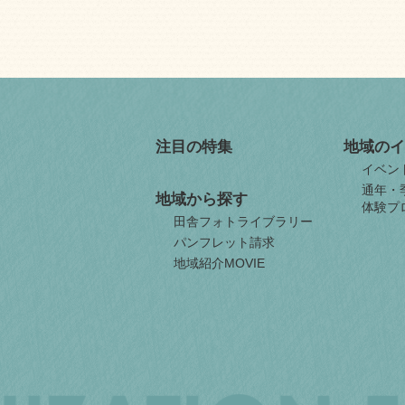
注目の特集
地域のイ
イベン
通年・
地域から探す
体験プ
田舎フォトライブラリー
パンフレット請求
地域紹介MOVIE
JAPAN