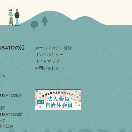
RUSATOの活
メールマガジン登録
リンクポリシー
サイトマップ
お問い合わせ
ビス
ート
URUSATO加入
質問
URUSATOの業
等に
料の公開