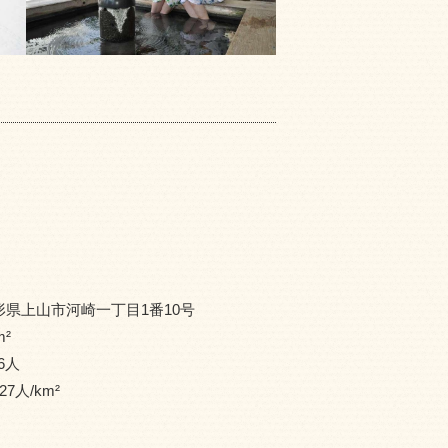
形県上山市河崎一丁目1番10号
m²
6
人
27
人/km²