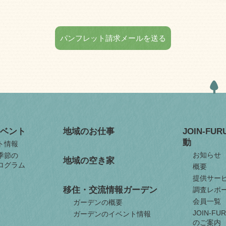
パンフレット請求メールを送る
ベント
地域のお仕事
JOIN-FU
動
ト情報
お知らせ
季節の
地域の空き家
ログラム
概要
提供サー
移住・交流情報ガーデン
調査レポ
会員一覧
ガーデンの概要
JOIN-F
ガーデンのイベント情報
のご案内