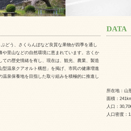
DATA
。ぶどう、さくらんぼなど良質な果物が四季を通し
峰や里山などの自然環境に恵まれています。古くか
しての歴史情緒を有し、現在は、観光、農業、製造
山型温泉クアオルト構想」を掲げ、市民の健康増進
の温泉保養地を目指した取り組みを積極的に推進し
所在地：
山
面積：
241
k
人口：
30,70
人口密度：
1