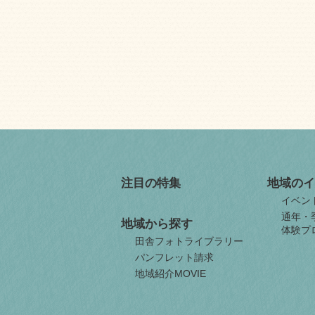
注目の特集
地域のイ
イベン
通年・
地域から探す
体験プ
田舎フォトライブラリー
パンフレット請求
地域紹介MOVIE