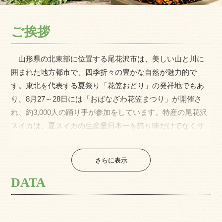
ご挨拶
山形県の北東部に位置する尾花沢市は、美しい山と川に
囲まれた地方都市で、四季折々の豊かな自然が魅力的で
す。東北を代表する夏祭り「花笠おどり」の発祥地でもあ
り、8月27～28日には「おばなざわ花笠まつり」が開催さ
れ、約3,000人の踊り手が参加をしています。特産の尾花沢
スイカは、夏スイカの生産量日本一を誇り味だけでなくサ
イズも一級品です。市内には木造三層・四層の旅館が軒を
連ね、大正ロマンの雰囲気が漂う銀山温泉があり、四季を
さらに表示
通じて多くの観光客でにぎわいます。
そんな尾花沢市での田舎暮らしなんていかがでしょう
DATA
か。