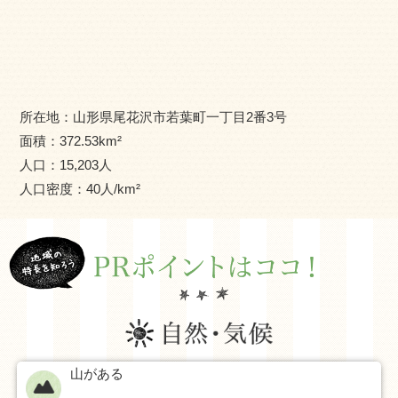
所在地：
山形県尾花沢市若葉町一丁目2番3号
面積：
372.53
km²
人口：
15,203
人
人口密度：
40
人/km²
山がある