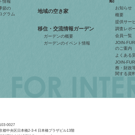
動
ト情報
お知らせ
季節の
地域の空き家
ログラム
概要
提供サー
移住・交流情報ガーデン
調査レポ
会員一覧
ガーデンの概要
JOIN-F
ガーデンのイベント情報
のご案内
よくある
JOIN-F
務・財政
関する資
03-0027
京都中央区日本橋2-3-4
日本橋プラザビル13階