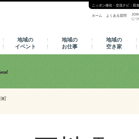
ニッポン移住・交流ナビ：田
JOI
ホーム
よくある質問
につ
地域の
地域の
地域の
イベント
お仕事
空き家
川町