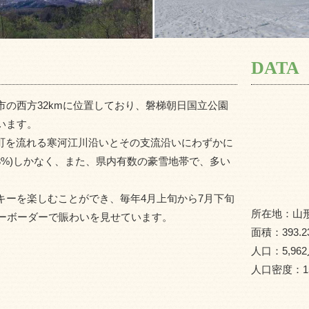
DATA
の西方32kmに位置しており、磐梯朝日国立公園
います。
は町を流れる寒河江川沿いとその支流沿いにわずかに
3.3%)しかなく、また、県内有数の豪雪地帯で、多い
キーを楽しむことができ、毎年4月上旬から7月下旬
所在地：
山
ノーボーダーで賑わいを見せています。
面積：
393.2
人口：
5,962
人口密度：
1