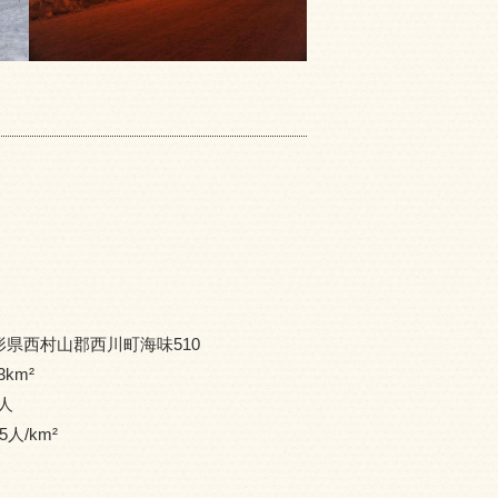
形県西村山郡西川町海味510
3
km²
人
5
人/km²