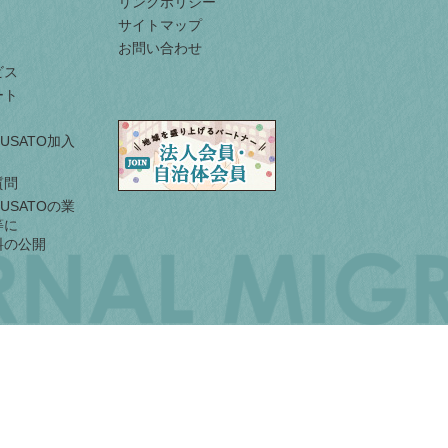
リンクポリシー
サイトマップ
お問い合わせ
ビス
ート
URUSATO加入
質問
URUSATOの業
等に
料の公開