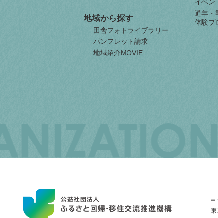
イベン
通年・
地域から探す
体験プ
田舎フォトライブラリー
パンフレット請求
地域紹介MOVIE
JAPAN
ORGANIZATION
FOR
INTERNAL
MIGRATION
〒1
東