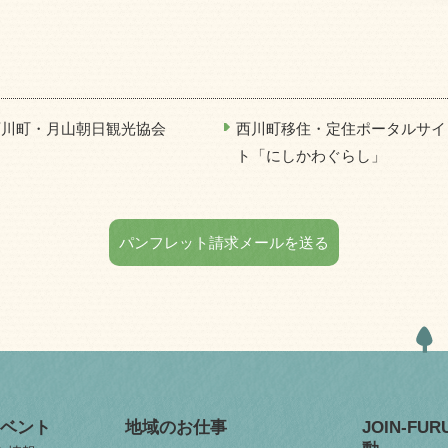
西川町・月山朝日観光協会
西川町移住・定住ポータルサイ
ト「にしかわぐらし」
パンフレット請求メールを送る
ベント
地域のお仕事
JOIN-FU