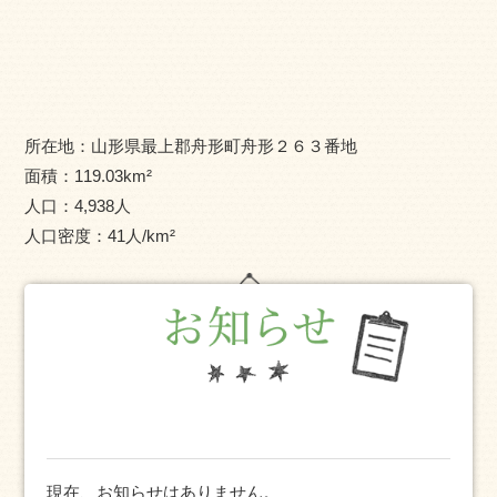
産品作りにも力を入れています。
この自然の豊な舟形町に心惹かれた方は、ぜひ、来て、
見て、知ってください。お待ちしています。
所在地：
山形県最上郡舟形町舟形２６３番地
面積：
119.03
km²
人口：
4,938
人
人口密度：
41
人/km²
現在、お知らせはありません。