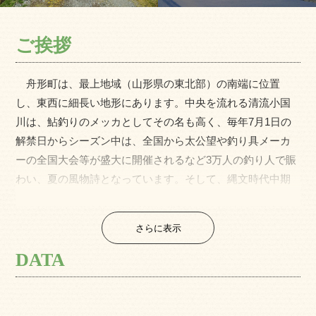
ご挨拶
舟形町は、最上地域（山形県の東北部）の南端に位置
し、東西に細長い地形にあります。中央を流れる清流小国
川は、鮎釣りのメッカとしてその名も高く、毎年7月1日の
解禁日からシーズン中は、全国から太公望や釣り具メーカ
ーの全国大会等が盛大に開催されるなど3万人の釣り人で賑
わい、夏の風物詩となっています。そして、縄文時代中期
(約4500年前)で高さが45cmの日本最大の美人土偶「国宝
縄文の女神」が出土した古代ロマンの里であると共に、眺
さらに表示
望がすばらしい若あゆ温泉、パブリック式県民ゴルフ場が
あります。また、交通は、旧国道47号、国道13号と高規格
DATA
中央自動車道路、JR奥羽本線が走る交通の要所にもなって
います。基幹産業は稲作を中心とした農業で園芸を組み合
わせた複合経営も進めており、ラズベリーなど特色ある特