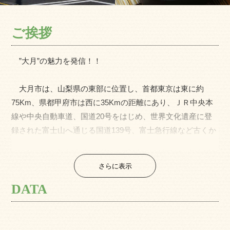
ご挨拶
”大月”の魅力を発信！！
大月市は、山梨県の東部に位置し、首都東京は東に約
75Km、県都甲府市は西に35Kmの距離にあり、ＪＲ中央本
線や中央自動車道、国道20号をはじめ、世界文化遺産に登
録された富士山へ通じる国道139号、富士急行線など古くか
ら交通の要衝となっています。
また、豊かな緑や清流など美しい自然環境に恵まれてお
さらに表示
り、特に、富士山の眺望が素晴らしい数多くの山々がある
ことから「富士の眺めが日本一美しい街」と銘打ち、秀麗
DATA
富嶽十二景を制定し、この山々からの景色を市のシンボル
としています。
現在、大月市では、「信頼と協働」によるまちづくりの