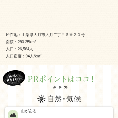
実現のため、市政経営に取り組んでいます。
「住んでみたいまち」「住んでよかったまち」を目指し
て、市民総参加のもとさまざなな取り組みを行っていま
す。
このサイトを通じて、大月市の持つ魅力を最大限アピー
所在地：
山梨県大月市大月二丁目６番２０号
ルして参ります。
面積：
280.25
km²
人口：
26,584
人
人口密度：
94
人/km²
山がある