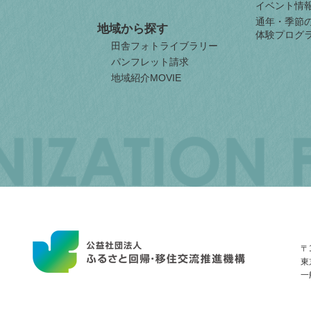
イベント情
通年・季節
地域から探す
体験プログ
田舎フォトライブラリー
パンフレット請求
地域紹介MOVIE
JAPAN
ORGANIZATION
FOR
INTERNAL
MIGRATION
〒1
東
一