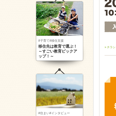
#子育て
#移住支援
移住先は教育で選ぶ！
» チラ
～すごい教育ピックア
ップ！～
#住まい
#インタビュー