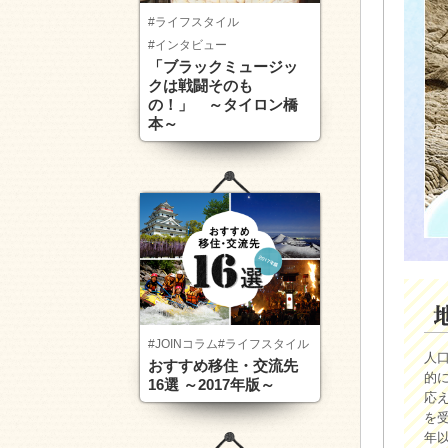
#ライフスタイル
#インタビュー
「ブラックミュージッ
クは戦闘そのも
の！」 ～タイロン橋
本～
#JOINコラム
#ライフスタイル
人
おすすめ移住・交流先
的
16選 ～2017年版～
応
を
年