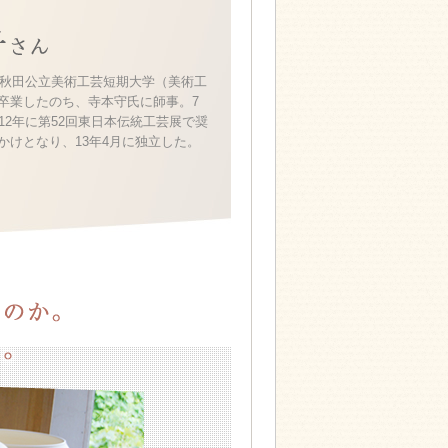
陶芸作家 及川美智子さん
れ。秋田公立美術工芸短期大学（美術工
卒業したのち、寺本守氏に師事。7
12年に第52回東日本伝統工芸展で奨
かけとなり、13年4月に独立した。
陶芸に魅了され、笠間を移住地にしたのはどうしてだったのか。及川さんの
01.移住の経緯