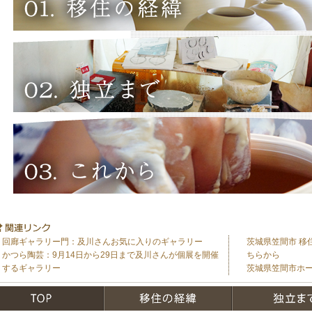
回廊ギャラリー門：及川さんお気に入りのギャラリー
茨城県笠間市 移
かつら陶芸：9月14日から29日まで及川さんが個展を開催
ちらから
するギャラリー
茨城県笠間市ホ
TOP
移住の経緯