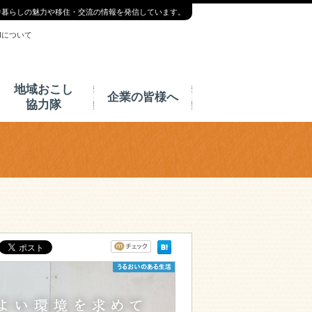
舎暮らしの魅力や移住・交流の情報を発信しています。
INについて
地域おこし
企業の皆様へ
協力隊
人とつながるモノづくりを極めたい～より