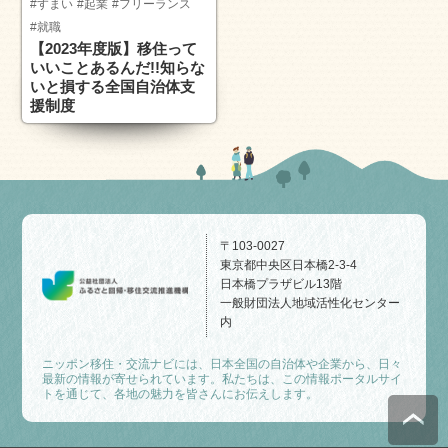
#すまい
#起業
#フリーランス
#就職
【2023年度版】移住って
いいことあるんだ!!知らな
いと損する全国自治体支
援制度
〒103-0027
東京都中央区日本橋2-3-4
日本橋プラザビル13階
一般財団法人地域活性化センター
内
ニッポン移住・交流ナビには、日本全国の自治体や企業から、日々
最新の情報が寄せられています。私たちは、この情報ポータルサイ
トを通じて、各地の魅力を皆さんにお伝えします。