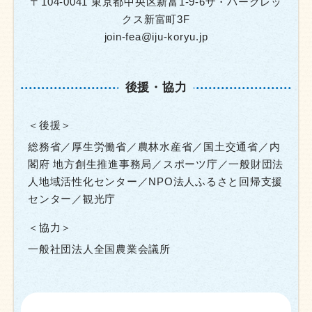
〒104-0041 東京都中央区新富1-9-6ザ・パークレッ
クス新富町3F
join-fea@iju-koryu.jp
後援・協力
＜後援＞
総務省／厚生労働省／農林水産省／国土交通省／内
閣府 地方創生推進事務局／スポーツ庁／一般財団法
人地域活性化センター／NPO法人ふるさと回帰支援
センター／観光庁
＜協力＞
一般社団法人全国農業会議所