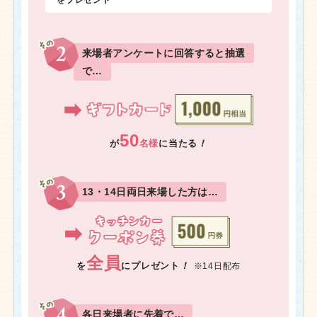
をプレゼント
来場者アンケートに回答すると抽選
で…
50
が
名様
に当たる
！
13・14日両日来場した方は…
全員
を
にプレゼント
！
※14日配布
各日来場者に先着で…