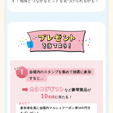
す！地域とつながるヒントを見つけられるかも！
会場内のスタンプを集めて抽選に参加
すると…
豪華賞品
など
が
10
名様
に当たる
！
さらに！
参加者全員に会場内マルシェクーポン券100円分