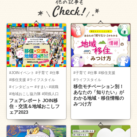
#JOINイベント
#子育て
#仕事
#子育て
#仕事
#移住支援
#移住支援
#ライフスタイル
#ライフスタイル
移住モチベーション別！
#インタビュー
#すまい
#就職
あなたの「知りたい」が
#地域おこし協力隊
#関係人口
わかる地域・移住情報の
フェアレポート JOIN移
みつけ方
住・交流＆地域おこしフ
ェア2023