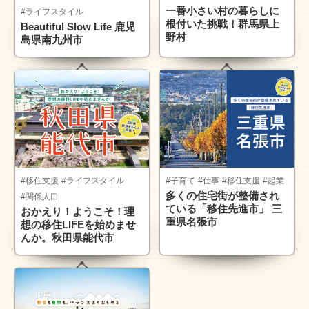
一番小さい村の暮らしに
#ライフスタイル
根付いた挑戦！群馬県上
Beautiful Slow Life 鹿児
野村
島県南九州市
#移住支援
#ライフスタイル
#子育て
#仕事
#移住支援
#起業
多くの住宅街が整備され
#関係人口
ている「移住先進市」 三
おかえり！ようこそ！理
重県名張市
想の移住LIFEを始めませ
んか。秋田県能代市