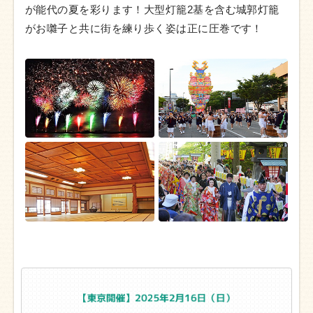
が能代の夏を彩ります！大型灯籠2基を含む城郭灯籠
がお囃子と共に街を練り歩く姿は正に圧巻です！