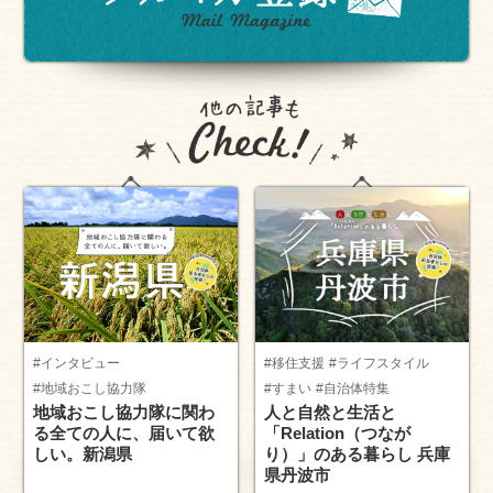
#インタビュー
#移住支援
#ライフスタイル
#地域おこし協力隊
#すまい
#自治体特集
地域おこし協力隊に関わ
人と自然と生活と
る全ての人に、届いて欲
「Relation（つなが
しい。新潟県
り）」のある暮らし 兵庫
県丹波市