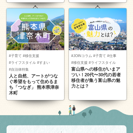
#子育て
#移住支援
#JOINコラム
#子育て
#仕事
#ライフスタイル
#すまい
#移住支援
#ライフスタイル
富山県への移住がいまア
#自治体特集
ツい！20代〜30代の若者
人と自然、アートがつな
移住者が集う富山県の魅
ぐ希望をもって住めるま
力とは？
ち「つなぎ」 熊本県津奈
木町