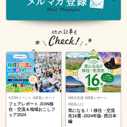
#JOINイベント
#調査レポート
#移住支援
#調査レポート
フェアレポート JOIN移
#関係人口
住・交流＆地域おこしフ
気になる！！移住・交流
ェア2024
先16選 -2024年版- 西日本
編