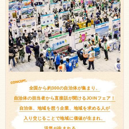
CONCEPT.
全国から約300の自治体が集まり、
自治体の担当者から
直接話が聞けるJOINフェア！
自治体、地域を想う企業、
地域を求める人が
入り交じることで
地域に価値が生まれ、
活気が生まれる…。