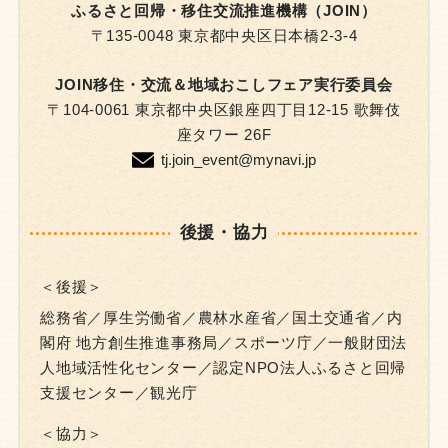
ふるさと回帰・移住交流推進機構（JOIN）
〒135-0048 東京都中央区日本橋2-3-4
JOIN移住・交流＆地域おこしフェア
実行委員会
〒104-0061 東京都中央区銀座四丁目12-15 歌舞伎
座タワー 26F
tj.join_event@mynavi.jp
後援・協力
＜後援＞
総務省／厚生労働省／農林水産省／国土交通省／内
閣府 地方創生推進事務局／スポーツ庁／一般財団法
人地域活性化センター／認定NPO法人ふるさと回帰
支援センター／観光庁
＜協力＞