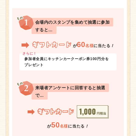
会場内のスタンプを集めて抽選に参加
すると…
60
が
名様
に
当たる
！
さらに！
参加者全員にキッチンカークーポン券100円分を
プレゼント
来場者アンケートに回答すると抽選
で…
50
が
名様
に当たる
！