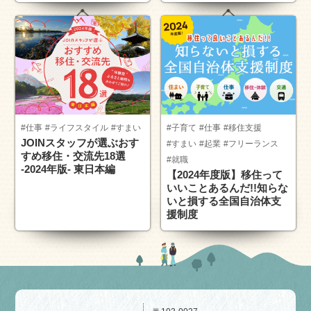
#仕事
#ライフスタイル
#すまい
#子育て
#仕事
#移住支援
JOINスタッフが選ぶおす
#すまい
#起業
#フリーランス
すめ移住・交流先18選
#就職
-2024年版- 東日本編
【2024年度版】移住って
いいことあるんだ!!知らな
いと損する全国自治体支
援制度