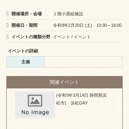
開催場所・会場
１階小屋組施設
開催日・期間
令和9年2月20日 (土) 10:30～16:00
イベントの種類分野
イベント / イベント
イベントの詳細
主催
関連イベント
県) お
(令和9年3月14日 静岡県浜
移住相
松市) 浜松DAY