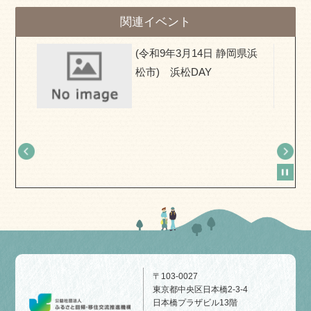
関連イベント
県) お
(令和9年3月14日 静岡県浜
移住相
松市) 浜松DAY
〒103-0027
東京都中央区日本橋2-3-4
日本橋プラザビル13階