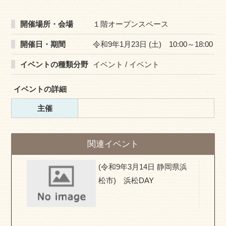
開催場所・会場
１階オープンスペース
開催日・期間
令和9年1月23日 (土) 10:00～18:00
イベントの種類分野
イベント / イベント
イベントの詳細
主催
関連イベント
県) お
(令和9年3月14日 静岡県浜
移住相
松市) 浜松DAY