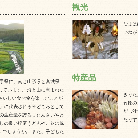
観光
なまは
いねが
特産品
岩手県に、南は山形県と宮城県
しています。 海と山に恵まれた
きりた
おいしい食べ物を楽しむことが
竹輪の
ち」に代表される米どころとして
だし汁
一の生産量を誇るじゅんさいやと
たりす
越しの良い稲庭うどんや、冬の風
いでしょうか。 また、子どもた