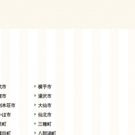
代市
横手市
鹿市
湯沢市
利本荘市
大仙市
かほ市
仙北市
里町
三種町
城目町
八郎潟町