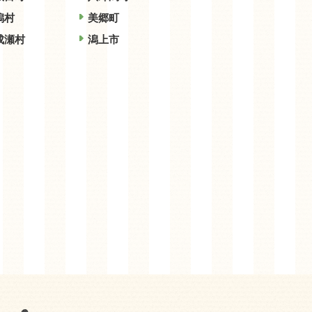
潟村
美郷町
成瀬村
潟上市