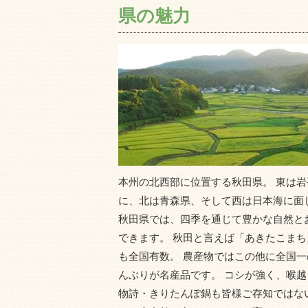
県の魅力
本州の北西部に位置する秋田県。 東は
に、北は青森県、そして西は日本海に面
秋田県では、四季を通じて豊かな自然と
できます。 秋田と言えば「あきたこま
も全国有数。 農産物ではこの他に全国
んぶりが名産品です。 コシが強く、喉
物詩・きりたんぽ鍋も皆様ご存知ではな