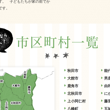
す。 子どもたちが家の前でか
です。
秋田市
能
大館市
男
鹿角市
由
北秋田市
に
上小阿仁村
藤
八峰町
五