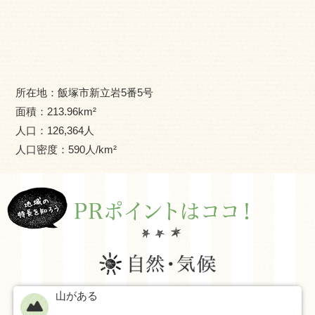
所在地：
飯塚市新立岩5番5号
面積：
213.96
km²
人口：
126,364
人
人口密度：
590
人/km²
山がある