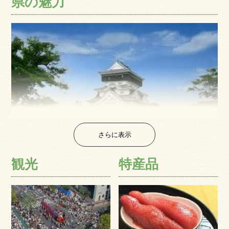
県の魅力
さらに表示
観光
特産品
福岡県は九州本島の北部に位置し、九州地方の県では最も
人口が多い。県庁所在地の福岡市は九州最大の都市で、九
州地方の経済・文化・交通の中心です。福岡市と北九州市
の２つの政令指定都市を抱え、いわゆる三大都市圏以外で
は唯一人口密度が1000 人/km2 を超えています。また「アジ