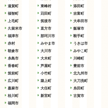
遠賀町
東峰村
添田町
福智町
苅田町
吉富町
上毛町
筑後市
大牟田市
久留米市
直方市
飯塚市
福津市
那珂川市
鞍手町
赤村
みやま市
うきは市
朝倉市
大川市
みやこ町
糸島市
大木町
川崎町
香春町
芦屋町
豊前市
筑前町
小竹町
北九州市
広川町
築上町
大刀洗町
嘉麻市
大任町
糸田町
桂川町
新宮町
古賀市
福岡市