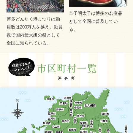
アの玄関口」として国際便が数多く就航し、福岡空港から
辛子明太子は博多の名産品
博多駅まで地下鉄で５分、天神まで11分と市内アクセスの
博多どんたく港まつりは動
として全国に普及してい
良さは抜群です。2011年春には九州新幹線が全線開通し、
員数は200万人を越え、動員
る。
交通の利便性はますます発達します。
数で国内最大級の祭として
全国に知られている。