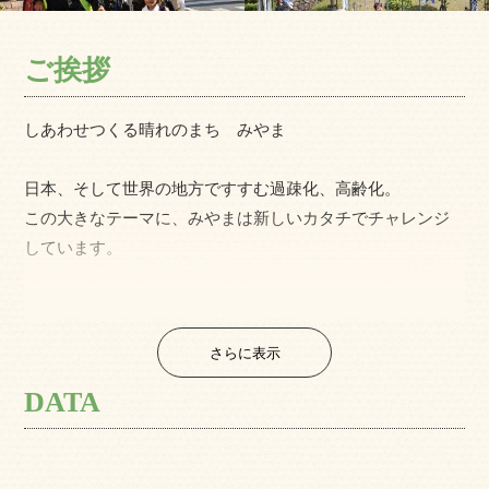
ご挨拶
しあわせつくる晴れのまち みやま
日本、そして世界の地方ですすむ過疎化、高齢化。
この大きなテーマに、みやまは新しいカタチでチャレンジ
しています。
みやまは、晴れに恵まれたまちです。
一年を通してふりそそぐ太陽は、四季折々の美しい自然を
さらに表示
つくり、
みかんやセルリーなどのおいしい農作物を育て、何よりこ
DATA
の土地の人を晴れやかにします。
そんな人々が古くから受け継いできた和ろうそくや花火の
技術、