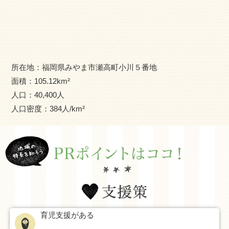
幸若舞や新開能の芸能は、このまちにしかない、豊かな伝
統文化です。
晴れのちから。人のちから。
このちからをあわせることで、みやまの「新しい幸せ」を
所在地：
福岡県みやま市瀬高町小川５番地
つくりだせる、
面積：
105.12
km²
わたしたちはそう考えます。
人口：
40,400
人
人口密度：
384
人/km²
みやまはいま、新しいスタートを切りました。
ひとつは、太陽光などの再生エネルギーとICTを活用した
自然と共に快適にくらすまちづくりです。
自治体で初となる家庭向けエネルギー会社を設立し、
このチャレンジがGOOD DESIGN AWARD 2015
グッドデザイン金賞を受賞しました。
育児支援がある
さあ、わたしたちのチャレンジはまだ始まったばかり。