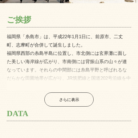
ご挨拶
福岡県「糸島市」は、平成22年1月1日に、前原市、二丈
町、志摩町が合併して誕生しました。
福岡県西部の糸島半島に位置し、市北側には玄界灘に面し
た美しい海岸線が広がり、市南側には背振山系の山々が連
なっています。それらの中間部には糸島平野と呼ばれるな
だらかな田園地帯が広がり、JR筑肥線と国道202号沿線を中
心に市街地が形成されています。
東は福岡市、西は佐賀県唐津市、南は佐賀市と接し、福岡
さらに表示
市の中心部天神からJR筑肥線筑前前原駅、西九州自動車道
前原インターチェンジともに約30〜40分の距離であり、博
DATA
多駅や福岡空港にも乗り換えなしでアクセスでき、交通利
便性が高い地域です。
都市近郊型の農業や畜産業が盛んで、新鮮な食材が手に入