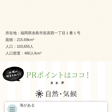
ります。休日には、市内各所にある農畜産物・海産物直売
所や、カフェやレストランの立ち並ぶ海沿いの「サンセッ
トロード」には、多くの人たちが訪れます。
市北東部には九州大学伊都キャンパスがあり、糸島市は
九州大学を核とした知の拠点づくりの一翼を担っていま
所在地：
福岡県糸島市前原西一丁目１番１号
す。あわせて、住環境や情報インフラなどの都市基盤の整
面積：
215.69
km²
備、知的資源を生かした企業や研究所の誘致、地域の国際
人口：
103,655
人
化など、あらゆる分野で九州大学との連携・交流を図りな
人口密度：
480
人/km²
がら、学術研究都市づくりを積極的に推進しています。
海がある