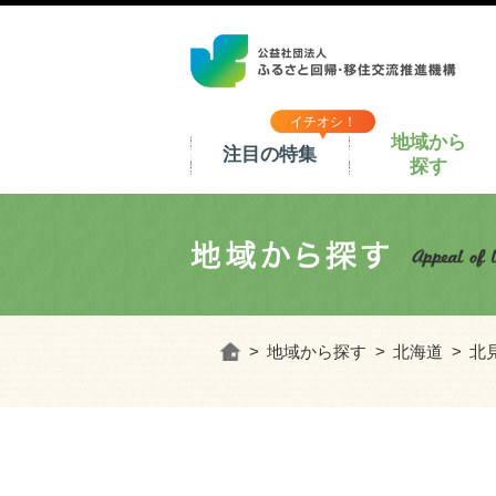
イチオシ！
地域から
注目の特集
探す
ホーム
地域から探す
北海道
北