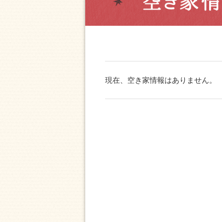
現在、空き家情報はありません。