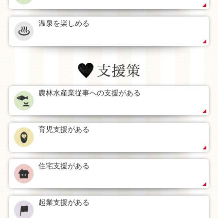
水洗化人口割合は89.1％で県内トップクラス。インターネ
温泉を楽しめる
ットは全域（既存の電話回線が敷設されている地域）で接
続可能です。
国道４号が通り、JR東北本線の駅も町内に２駅ある金ケ
崎町は、通勤・通学にも便利です。町内２つの大型ショッ
ピングセンターやコンビニエンスストアは国道４号沿いに
農林水産業従事への支援がある
集まり、昔ながらの商店街や新鮮な農産物が手に入る産直
等が揃っています。
育児支援がある
子育て環境
住宅支援がある
18歳までの医療費全額助成、保育料の軽減、妊産婦応援
給付金、妊産婦サポートタクシー利用助成券交付、妊婦宿
泊費等助成等、幅広い支援を行っています。
起業支援がある
また、四季折々の表情が楽しめる豊かな自然や温泉、キ