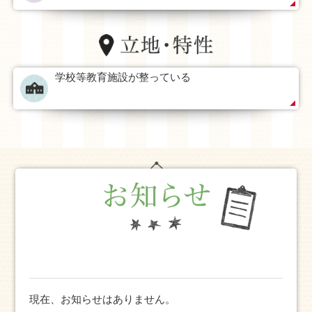
ャンプ場やバンガロー等の施設がある公園、様々なスポー
ツが楽しめる施設等、レジャースポットがたくさんありま
す。
学校等教育施設が整っている
都会にはない自然とおおらかさ、新たな職場での充実し
た仕事、暮らしに困らない利便性が金ケ崎町にはありま
す！
金ケ崎町でお待ちしております！
現在、お知らせはありません。