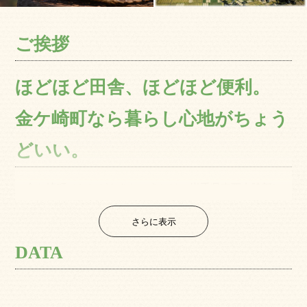
ご挨拶
ほどほど田舎、ほどほど便利。
金ケ崎町なら暮らし心地がちょう
どいい。
金ケ崎町（かねがさきちょう）は、岩手県南西内陸部に
位置し、北は北上市、南は奥州市と接している人口15,000
さらに表示
人ほどの小さな町です。
美しい、水と緑に囲まれて産業と歴史文化が花咲き、か
DATA
がやく笑顔の人たちがいっぱいの金ケ崎町で暮らしてみま
せんか？