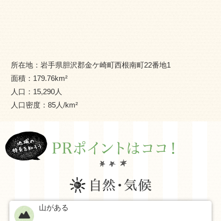
産業
基幹産業は農業で、食味ランキング「特Ａ」の評価を得
ている米「ひとめぼれ」等の生産が盛んです。西部の奥羽
山脈側では、広大な牧草地を活用した酪農が営まれてお
所在地：
岩手県胆沢郡金ケ崎町西根南町22番地1
り、肉質Ａ５ランクの「いわて奥州牛」の生産や、生乳を
面積：
179.76
km²
使ったジェラート、チーズの生産・販売等、６次産業化の
人口：
15,290
人
取組みも行われています。また、アスパラガス、ピーマ
人口密度：
85
人/km²
ン、きゅうり等の生産にも力を入れています。
工業では、県内最大規模の「岩手中部（金ケ崎）工業団
地」を有し、医薬品、半導体、自動車組立工場を含む自動
車関連企業等が立地しています。ものづくり産業企業・運
輸・サービス等、多岐にわたった職種の求人があり、安心
して働ける環境が整っています。
山がある
住環境