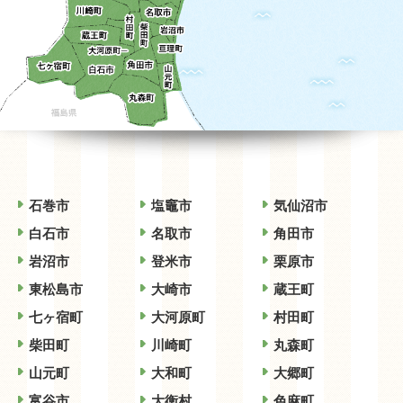
石巻市
塩竈市
気仙沼市
白石市
名取市
角田市
岩沼市
登米市
栗原市
東松島市
大崎市
蔵王町
七ヶ宿町
大河原町
村田町
柴田町
川崎町
丸森町
山元町
大和町
大郷町
富谷市
大衡村
色麻町