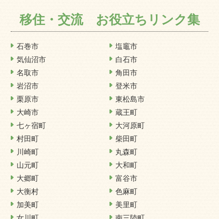
移住・交流 お役立ちリンク集
石巻市
塩竈市
気仙沼市
白石市
名取市
角田市
岩沼市
登米市
栗原市
東松島市
大崎市
蔵王町
七ヶ宿町
大河原町
村田町
柴田町
川崎町
丸森町
山元町
大和町
大郷町
富谷市
大衡村
色麻町
加美町
美里町
女川町
南三陸町