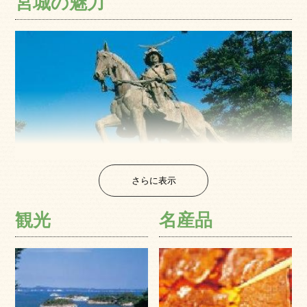
宮城の魅力
さらに表示
宮城県は東北地方の南東部に位置し、東京から宮城県の
中心地までの距離は約350km。 東は太平洋に面し、西は
観光
名産品
秋田・山形の両県、南は福島、北は岩手県にそれぞれ隣接
しています。冬も温暖で、東北地方の中では積雪量もきわ
めて少ない地域と言えるでしょう。 日本三景のひとつに
数えられる松島を始め、杜の都・仙台のけやき並木や青葉
城など、県内には見どころがたくさんあります。 また近