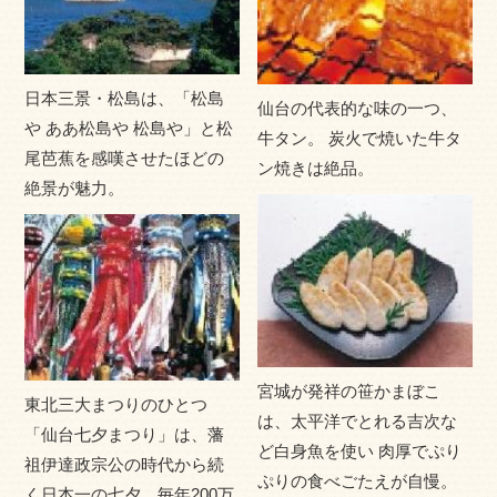
年では、美しいリアス式海岸が特徴的な三陸海岸エリア
「みやぎ三陸黄金街道」が人気を集めています。 南三陸
金華山国定公園、陸中海岸国立公園に指定されるその豊か
日本三景・松島は、「松島
な自然の景観と、牡蠣やフカヒレ、ホヤ、銀ザケに代表さ
仙台の代表的な味の一つ、
や ああ松島や 松島や」と松
れる海の幸は、多くの観光客を魅了しているのです。
牛タン。 炭火で焼いた牛タ
尾芭蕉を感嘆させたほどの
ン焼きは絶品。
絶景が魅力。
宮城が発祥の笹かまぼこ
東北三大まつりのひとつ
は、太平洋でとれる吉次な
「仙台七夕まつり」は、藩
ど白身魚を使い 肉厚でぷり
祖伊達政宗公の時代から続
ぷりの食べごたえが自慢。
く日本一の七夕。毎年200万