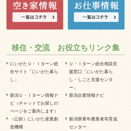
移住・交流 お役立ちリンク集
にいがたＵ・Ｉターン総
Ｕ・Ｉターン総合相談支
合サイト「にいがた暮ら
援窓口「にいがた暮ら
し」
し・しごと支援センタ
ー」
新潟Ｕ・Ｉターン情報ナ
新潟企業情報ナビ
ビ（チャットでお探しの
ページをご案内します）
（公財）にいがた産業創
新潟県青年農業者等育成
造機構
センター