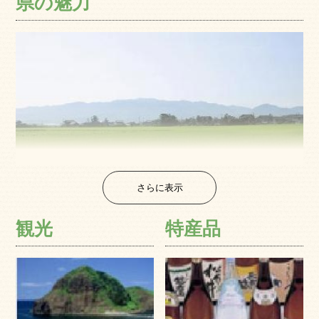
県の魅力
さらに表示
本州日本海側に位置する新潟県。日本海でとれた新鮮な水
産物や、日本一のコシヒカリ、おいしい米と清らかな水が
観光
特産品
生みだす銘酒、たわわに実る果実など、まさに食の宝庫で
す。また、昔ながらの伝統の祭りや豪雪地帯である地理を
活かした雪まつり、7月から9月にかけて約70か所で行われ
る花火大会、夜を彩る蛍の光、日本海での海水浴や山での
キャンプなど、豊かな自然があなたのライフスタイルを彩