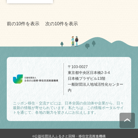
前の10件を表示
次の10件を表示
〒103-0027
東京都中央区日本橋2-3-4
日本橋プラザビル13階
一般財団法人地域活性化センター
内
ニッポン移住・交流ナビには、日本全国の自治体や企業から、日々
最新の情報が寄せられています。私たちは、この情報ポータルサイ
トを通じて、各地の魅力を皆さんにお伝えします。
公益社団法人ふるさと回帰・移住交流推進機構
©