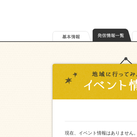
現在、イベント情報はありません