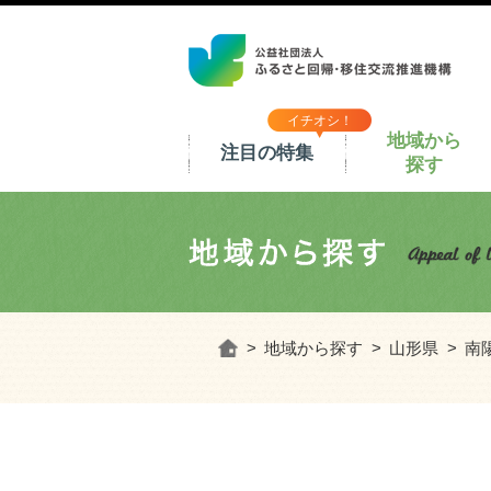
イチオシ！
地域から
注目の特集
探す
ホーム
地域から探す
山形県
南