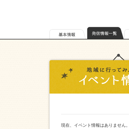
現在、イベント情報はありません