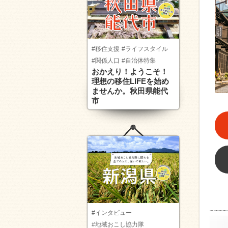
#移住支援
#ライフスタイル
#関係人口
#自治体特集
おかえり！ようこそ！
理想の移住LIFEを始め
ませんか。秋田県能代
市
#インタビュー
#地域おこし協力隊