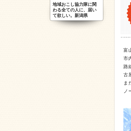
地域おこし協力隊に関
わる全ての人に、届い
て欲しい。新潟県
富
市
路
古
ま
ノ