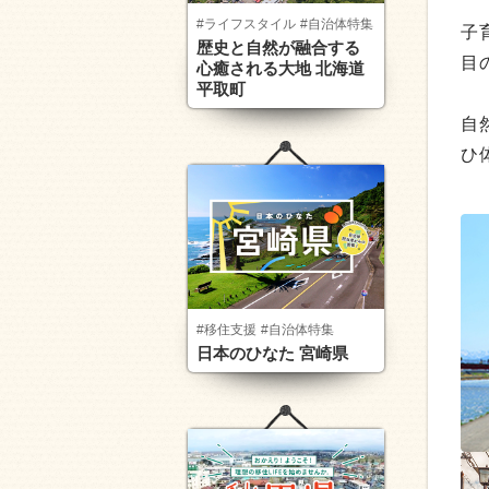
#ライフスタイル
#自治体特集
子
歴史と自然が融合する
目
心癒される大地 北海道
平取町
自
ひ
#移住支援
#自治体特集
日本のひなた 宮崎県