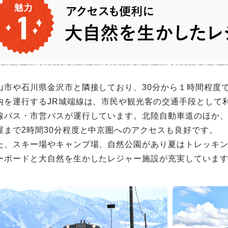
山市や石川県金沢市と隣接しており、30分から１時間程度
内を運行するJR城端線は、市民や観光客の交通手段として
線バス・市営バスが運行しています。北陸自動車道のほか
屋まで2時間30分程度と中京圏へのアクセスも良好です。
た、スキー場やキャンプ場、自然公園があり夏はトレッキ
ーボードと大自然を生かしたレジャー施設が充実していま