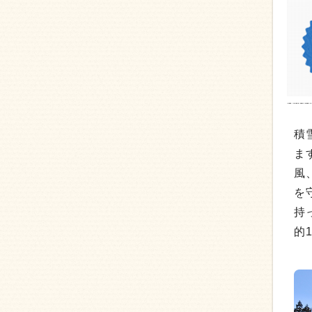
積
ま
風
を
持
的