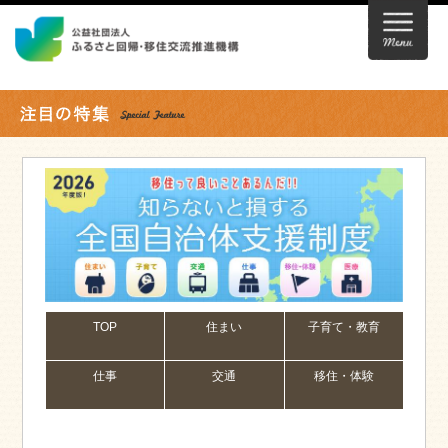
TOP
住まい
子育て・教育
仕事
交通
移住・体験