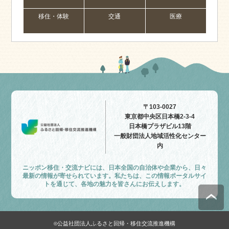
移住・体験
交通
医療
〒103-0027
東京都中央区日本橋2-3-4
日本橋プラザビル13階
一般財団法人地域活性化センター
内
ニッポン移住・交流ナビには、日本全国の自治体や企業から、日々
最新の情報が寄せられています。私たちは、この情報ポータルサイ
トを通じて、各地の魅力を皆さんにお伝えします。
公益社団法人ふるさと回帰・移住交流推進機構
©