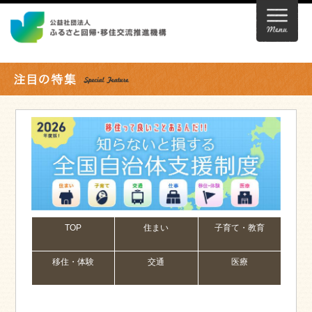
TOP
住まい
子育て・教育
移住・体験
交通
医療