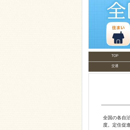
TOP
交通
全国の各自
度。定住促