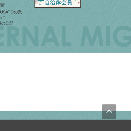
質問
URUSATOの業
等に
料の公開