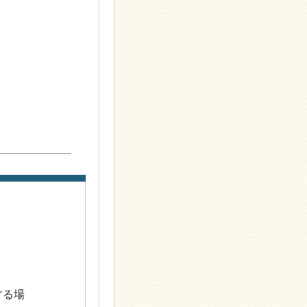
】
する場