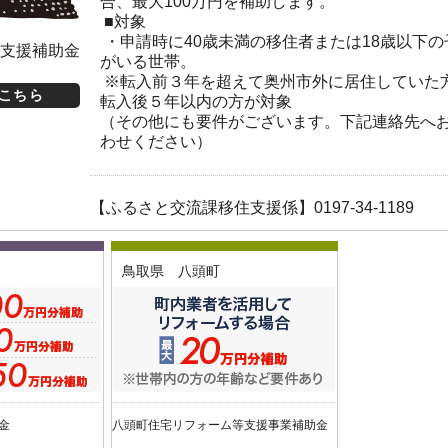
合、最大100万円を補助します。
■対象
・申請時に40歳未満の移住者または18歳以下の
支援補助金
がいる世帯。
※転入前３年を超えて奥州市外に居住していた
こちら
転入後５年以内の方が対象
（その他にも要件がございます。下記連絡先へ
わせください）
【ふるさと交流課移住支援係】0197-34-1189
鳥取県 八頭町
金
八頭町住宅リフォーム等支援事業補助金