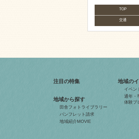
TOP
交通
注目の特集
地域のイ
イベン
通年・
地域から探す
体験プ
田舎フォトライブラリー
パンフレット請求
地域紹介MOVIE