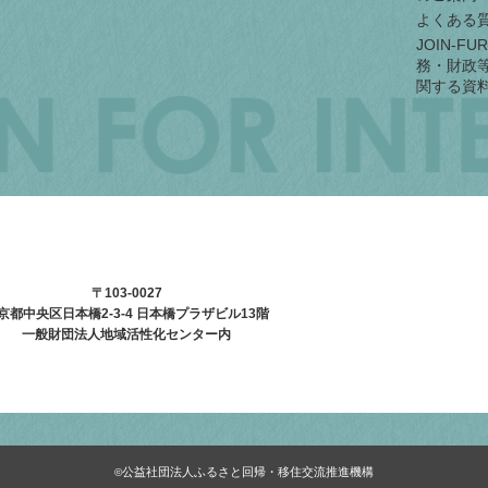
よくある
JOIN-F
務・財政
関する資
〒103-0027
京都中央区日本橋2-3-4
日本橋プラザビル13階
一般財団法人地域活性化センター内
公益社団法人ふるさと回帰・移住交流推進機構
©