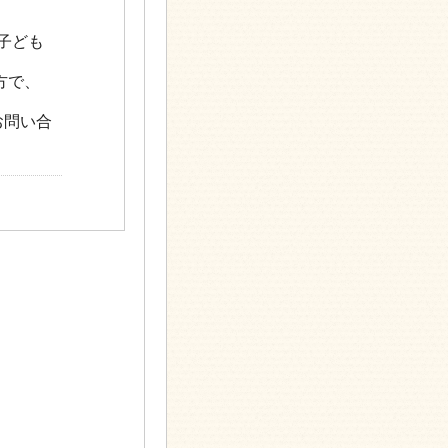
子ども
方で、
お問い合