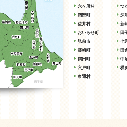
六ヶ所村
つ
南部町
深
佐井村
新
おいらせ町
田
弘前市
七
藤崎町
田
鶴田町
中
六戸町
横
東通村