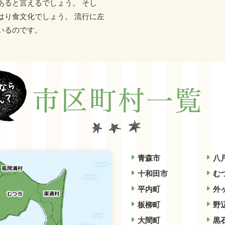
あると言えるでしょう。 そし
はり食文化でしょう。 流行に左
いるのです。
青森市
八
十和田市
む
平内町
外
板柳町
野
大間町
黒