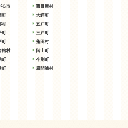
がる市
西目屋村
浦町
大鰐町
郷村
五戸町
子町
三戸町
戸町
蓬田村
舎館村
階上町
泊町
今別町
浜町
風間浦村