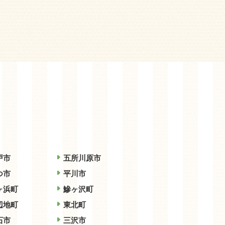
戸市
五所川原市
つ市
平川市
ヶ浜町
鰺ヶ沢町
辺地町
東北町
石市
三沢市