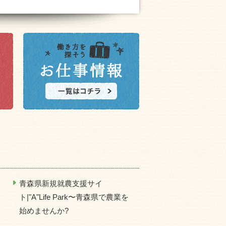
青森県新規就農支援サイ
ト|"A"Life Park〜青森県で農業を
始めませんか?