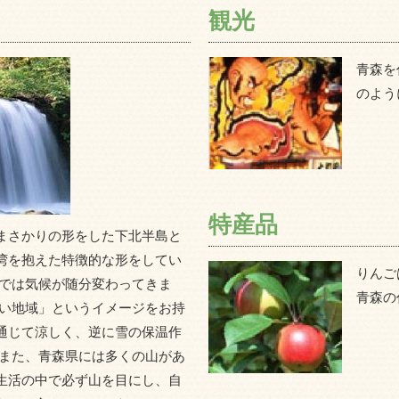
観光
青森を
のよう
特産品
まさかりの形をした下北半島と
湾を抱えた特徴的な形をしてい
りんご
とでは気候が随分変わってきま
青森の
寒い地域」というイメージをお持
通じて涼しく、逆に雪の保温作
 また、青森県には多くの山があ
生活の中で必ず山を目にし、自