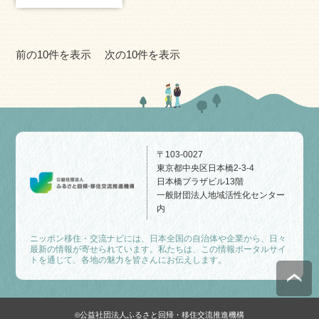
前の10件を表示
次の10件を表示
〒103-0027
東京都中央区日本橋2-3-4
日本橋プラザビル13階
一般財団法人地域活性化センター
内
ニッポン移住・交流ナビには、日本全国の自治体や企業から、日々
最新の情報が寄せられています。私たちは、この情報ポータルサイ
トを通じて、各地の魅力を皆さんにお伝えします。
公益社団法人ふるさと回帰・移住交流推進機構
©